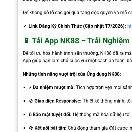
Để không bỏ lỡ các gói quà tặng độc quyền và mã code
🔗
Link Đăng Ký Chính Thức (Cập nhật T7/2026):
ht
📱 Tải App NK88 – Trải Nghiệm 
Để tối ưu hóa hành trình săn thưởng, NK88 đã ra mắt
App giúp bạn làm chủ cuộc vui một cách an toàn, bảo
Những tính năng vượt trội của Ứng dụng NK88:
⚡
Đa nhiệm mượt mà:
Tích hợp trọn vẹn mọi sảnh
🎨
Giao diện Responsive:
Thiết kế thông minh, tối
🔒
Bảo mật tuyệt đối:
Hệ thống mã hóa dữ liệu tối t
🔄
Kết nối bất tận:
Chủ động tham gia đặt cược, nạp