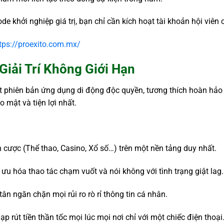
 khởi nghiệp giá trị, bạn chỉ cần kích hoạt tài khoản hội viên 
tps://proexito.com.mx/
Giải Trí Không Giới Hạn
 phiên bản ứng dụng di động độc quyền, tương thích hoàn hảo t
 mật và tiện lợi nhất.
 cược (Thể thao, Casino, Xổ số…) trên một nền tảng duy nhất.
 ưu hóa thao tác chạm vuốt và nói không với tình trạng giật lag.
ân ngăn chặn mọi rủi ro rò rỉ thông tin cá nhân.
 rút tiền thần tốc mọi lúc mọi nơi chỉ với một chiếc điện thoại