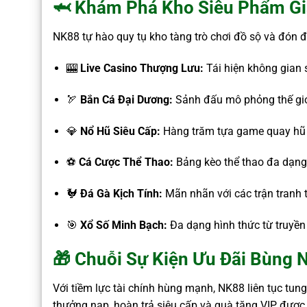
🦈 Khám Phá Kho Siêu Phẩm Giả
NK88 tự hào quy tụ kho tàng trò chơi đồ sộ và đón 
🎰
Live Casino Thượng Lưu:
Tái hiện không gian 
🏹
Bắn Cá Đại Dương:
Sảnh đấu mô phỏng thế giới
💎
Nổ Hũ Siêu Cấp:
Hàng trăm tựa game quay hũ đ
⚽
Cá Cược Thể Thao:
Bảng kèo thể thao đa dạng, 
🐓
Đá Gà Kịch Tính:
Mãn nhãn với các trận tranh t
🎯
Xổ Số Minh Bạch:
Đa dạng hình thức từ truyền 
🎁 Chuỗi Sự Kiện Ưu Đãi Bùng 
Với tiềm lực tài chính hùng mạnh, NK88 liên tục tun
thưởng nạp, hoàn trả siêu cấp và quà tặng VIP được 