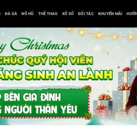
O
ĐÁ GÀ
NỔ HŨ
THỂ THAO
XỔ SỐ
ĐỐI TÁC
KHUYẾN MÃI
HƯỚ