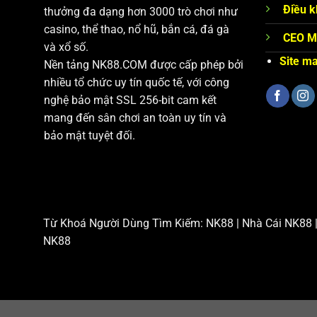
Điều k
thưởng đa dạng hơn 3000 trò chơi như
casino, thể thao, nổ hũ, bắn cá, đá gà
CEO 
và xổ số.
Site m
Nền tảng NK88.COM được cấp phép bởi
nhiều tổ chức uy tín quốc tế, với công
nghệ bảo mật SSL 256-bit cam kết
mang đến sân chơi an toàn uy tín và
bảo mật tuyệt đối.
Từ Khoá Người Dùng Tìm Kiếm: NK88 | Nhà Cái NK88 
NK88