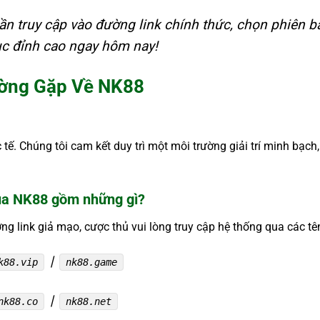
n truy cập vào đường link chính thức, chọn phiên bả
hục đỉnh cao ngay hôm nay!
ường Gặp Về NK88
tế. Chúng tôi cam kết duy trì một môi trường giải trí minh bạc
của NK88 gồm những gì?
g link giả mạo, cược thủ vui lòng truy cập hệ thống qua các tê
|
k88.vip
nk88.game
|
nk88.co
nk88.net