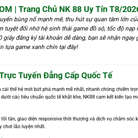
OM | Trang Chủ NK 88 Uy Tín T8/202
ực tuyến bùng nổ mạnh mẽ, thu hút sự quan tâm lớn c
tuyệt đối nhờ hệ sinh thái game đồ sộ, tốc độ nạp r
0 giây đăng ký tài khoản dễ dàng, bạn sẽ nhận ngay 
n tựa game xanh chín tại đây!
Trực Tuyến Đẳng Cấp Quốc Tế
cái thế hệ mới bứt phá mạnh mẽ nhất, nhanh chóng chiếm trọn 
ưới các tiêu chuẩn quốc tế khắt khe, NK88 cam kết kiến tạo một
tối tân, giao diện responsive thời thượng và dịch vụ chăm sóc
 chơi lão luyện nhất.