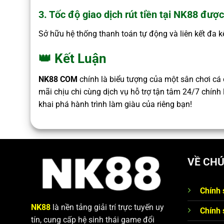
3. Tốc độ giao dịch rút tiền tại NK88 được
Sở hữu hệ thống thanh toán tự động và liên kết đa k
👑 Kết Luận
NK88 COM
chính là biểu tượng của một sân chơi cá 
mãi chịu chi cùng dịch vụ hỗ trợ tận tâm 24/7 chính
khai phá hành trình làm giàu của riêng bạn!
VỀ CHÚ
Chính 
NK88
là nền tảng giải trí trực tuyến uy
Chính 
tín, cung cấp hệ sinh thái game đổi