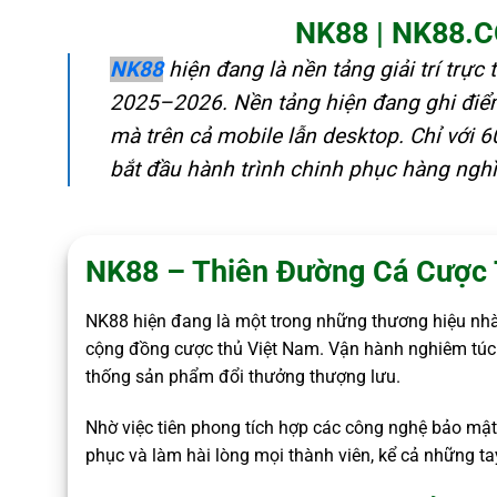
NK88 | NK88.C
NK88
hiện đang là nền tảng giải trí tr
2025–2026. Nền tảng hiện đang ghi điểm 
mà trên cả mobile lẫn desktop. Chỉ với 6
bắt đầu hành trình chinh phục hàng nghì
NK88 – Thiên Đường Cá Cược 
NK88 hiện đang là một trong những thương hiệu nhà 
cộng đồng cược thủ Việt Nam. Vận hành nghiêm túc d
thống sản phẩm đổi thưởng thượng lưu.
Nhờ việc tiên phong tích hợp các công nghệ bảo mật 
phục và làm hài lòng mọi thành viên, kể cả những tay