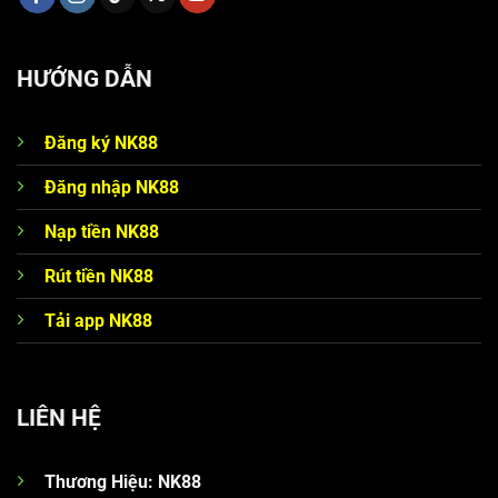
HƯỚNG DẪN
Đăng ký NK88
Đăng nhập NK88
Nạp tiền NK88
Rút tiền NK88
Tải app NK88
LIÊN HỆ
Thương Hiệu: NK88