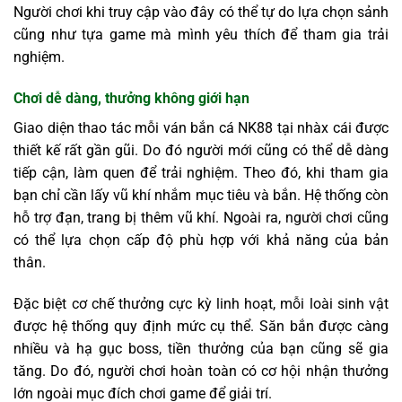
Người chơi khi truy cập vào đây có thể tự do lựa chọn sảnh
cũng như tựa game mà mình yêu thích để tham gia trải
nghiệm.
Chơi dễ dàng, thưởng không giới hạn
Giao diện thao tác mỗi ván bắn cá NK88 tại nhàx cái được
thiết kế rất gần gũi. Do đó người mới cũng có thể dễ dàng
tiếp cận, làm quen để trải nghiệm. Theo đó, khi tham gia
bạn chỉ cần lấy vũ khí nhắm mục tiêu và bắn. Hệ thống còn
hỗ trợ đạn, trang bị thêm vũ khí. Ngoài ra, người chơi cũng
có thể lựa chọn cấp độ phù hợp với khả năng của bản
thân.
Đặc biệt cơ chế thưởng cực kỳ linh hoạt, mỗi loài sinh vật
được hệ thống quy định mức cụ thể. Săn bắn được càng
nhiều và hạ gục boss, tiền thưởng của bạn cũng sẽ gia
tăng. Do đó, người chơi hoàn toàn có cơ hội nhận thưởng
lớn ngoài mục đích chơi game để giải trí.