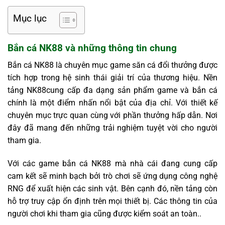
Mục lục
Bắn cá NK88 và những thông tin chung
Bắn cá NK88 là chuyên mục game săn cá đổi thưởng được
tích hợp trong hệ sinh thái giải trí của thương hiệu. Nền
tảng NK88cung cấp đa dạng sản phẩm game và bắn cá
chính là một điểm nhấn nổi bật của địa chỉ. Với thiết kế
chuyên mục trực quan cùng với phần thưởng hấp dẫn. Nơi
đây đã mang đến những trải nghiệm tuyệt vời cho người
tham gia.
Với các game bắn cá NK88 mà nhà cái đang cung cấp
cam kết sẽ minh bạch bởi trò chơi sẽ ứng dụng công nghệ
RNG để xuất hiện các sinh vật. Bên cạnh đó, nền tảng còn
hỗ trợ truy cập ổn định trên mọi thiết bị. Các thông tin của
người chơi khi tham gia cũng được kiểm soát an toàn..