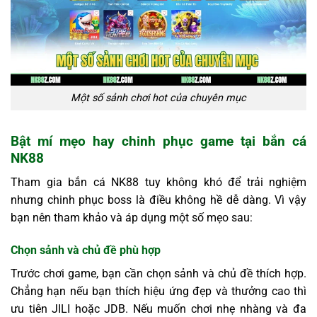
Một số sảnh chơi hot của chuyên mục
Bật mí mẹo hay chinh phục game tại bắn cá
NK88
Tham gia bắn cá NK88 tuy không khó để trải nghiệm
nhưng chinh phục boss là điều không hề dễ dàng. Vì vậy
bạn nên tham khảo và áp dụng một số mẹo sau:
Chọn sảnh và chủ đề phù hợp
Trước chơi game, bạn cần chọn sảnh và chủ đề thích hợp.
Chẳng hạn nếu bạn thích hiệu ứng đẹp và thưởng cao thì
ưu tiên JILI hoặc JDB. Nếu muốn chơi nhẹ nhàng và đa