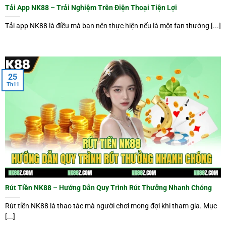
Tải App NK88 – Trải Nghiệm Trên Điện Thoại Tiện Lợi
Tải app NK88 là điều mà bạn nên thực hiện nếu là một fan thường [...]
25
Th11
Rút Tiền NK88 – Hướng Dẫn Quy Trình Rút Thưởng Nhanh Chóng
Rút tiền NK88 là thao tác mà người chơi mong đợi khi tham gia. Mục
[...]