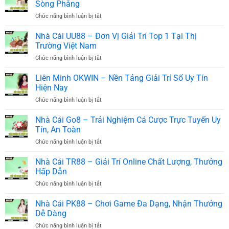
LC88
Sòng Phẳng
–
Chức năng bình luận bị tắt
ở
Địa
Nhà
Chỉ
Cái
Nhà Cái UU88 – Đơn Vị Giải Trí Top 1 Tại Thị
Cá
TG88
Cược
Trường Việt Nam
–
Trực
Chức năng bình luận bị tắt
ở
Giải
Tuyến
Nhà
Trí
Chất
Cái
Liên Minh OKWIN – Nền Tảng Giải Trí Số Uy Tín
Chất
Lượng,
UU88
Lượng,
Hiện Nay
Uy
–
Trả
Tín
Chức năng bình luận bị tắt
ở
Đơn
Thưởng
Liên
Vị
Sòng
Minh
Nhà Cái Go8 – Trải Nghiệm Cá Cược Trực Tuyến Uy
Giải
Phẳng
OKWIN
Trí
Tín, An Toàn
–
Top
Chức năng bình luận bị tắt
ở
Nền
1
Nhà
Tảng
Tại
Cái
Nhà Cái TR88 – Giải Trí Online Chất Lượng, Thưởng
Giải
Thị
Go8
Trí
Hấp Dẫn
Trường
–
Số
Việt
Chức năng bình luận bị tắt
ở
Trải
Uy
Nam
Nhà
Nghiệm
Tín
Cái
Nhà Cái PK88 – Chơi Game Đa Dạng, Nhận Thưởng
Cá
Hiện
TR88
Cược
Dễ Dàng
Nay
–
Trực
Chức năng bình luận bị tắt
ở
Giải
Tuyến