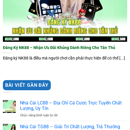
Đăng Ký NK88 – Nhận Ưu Đãi Khủng Dành Riêng Cho Tân Thủ
Đăng ký NK88 là điều mà người chơi cần phải thực hiện để có thể [...]
BÀI VIẾT GẦN ĐÂY
Nhà Cái LC88 – Địa Chỉ Cá Cược Trực Tuyến Chất
Lượng, Uy Tín
Chức năng bình luận bị tắt
ở
Nhà
Cái
Nhà Cái TG88 – Giải Trí Chất Lượng, Trả Thưởng