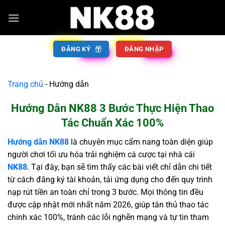
ĐĂNG KÝ
ĐĂNG NHẬP
Trang chủ
-
Hướng dẫn
Hướng Dẫn NK88 3 Bước Thực Hiện Thao
Tác Chuẩn Xác 100%
Hướng dẫn NK88
là chuyên mục cẩm nang toàn diện giúp
người chơi tối ưu hóa trải nghiệm cá cược tại nhà cái
NK88
. Tại đây, bạn sẽ tìm thấy các bài viết chỉ dẫn chi tiết
từ cách đăng ký tài khoản, tải ứng dụng cho đến quy trình
nạp rút tiền an toàn chỉ trong 3 bước. Mọi thông tin đều
được cập nhật mới nhất năm 2026, giúp tân thủ thao tác
chính xác 100%, tránh các lỗi nghẽn mạng và tự tin tham