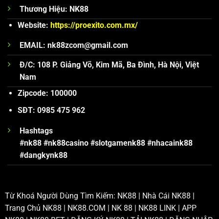
Thương Hiệu: NK88
Website:
https://proexito.com.mx/
EMAIL:
nk88zcom@gmail.com
Đ/C: 108 P. Giảng Võ, Kim Mã, Ba Đình, Hà Nội, Việt
Nam
Zipcode: 100000
SĐT: 0985 475 962
Hashtags
#nk88 #nk88casino #slotgamenk88 #nhacaink88
#dangkynk88
Từ Khoá Người Dùng Tìm Kiếm: NK88 | Nhà Cái NK88 |
Trang Chủ NK88 | NK88.COM | NK 88 | NK88 LINK | APP