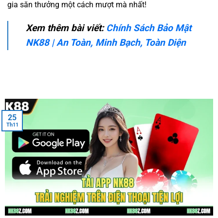
gia săn thưởng một cách mượt mà nhất!
Xem thêm bài viết:
Chính Sách Bảo Mật
NK88 | An Toàn, Minh Bạch, Toàn Diện
25
Th11