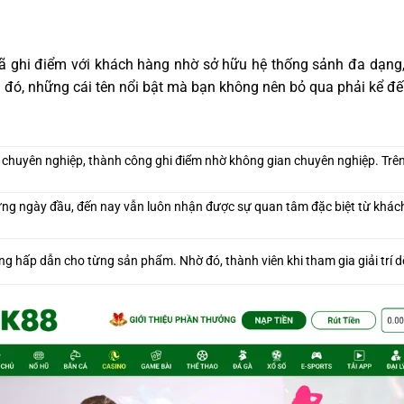
 ghi điểm với khách hàng nhờ sở hữu hệ thống sảnh đa dạng, 
ng đó, những cái tên nổi bật mà bạn không nên bỏ qua phải kể đế
i chuyên nghiệp, thành công ghi điểm nhờ không gian chuyên nghiệp. Trên
ng ngày đầu, đến nay vẫn luôn nhận được sự quan tâm đặc biệt từ khách 
 hấp dẫn cho từng sản phẩm. Nhờ đó, thành viên khi tham gia giải trí d