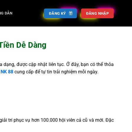
NG DẪN
ĐĂNG KÝ
ĐĂNG NHẬP
Tiền Dễ Dàng
ạng, được cập nhật liên tục. Ở đây, bạn có thể thỏa
à
NK 88
cung cấp để tự tin trải nghiệm mỗi ngày.
ải trí phục vụ hơn 100.000 hội viên cả cũ và mới. Đặc