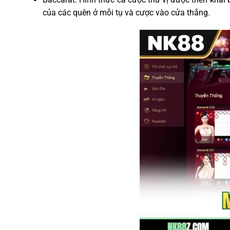
của các quên ở mỗi tụ và cược vào cửa thắng.