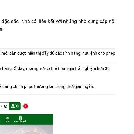
đặc sắc. Nhà cái liên kết với những nhà cung cấp nổi
n:
 mỗi bàn cược hiển thị đầy đủ các tính năng, nút lệnh cho phép
hàng. Ở đây, mọi người có thể tham gia trải nghiệm hơn 30
ễ dàng chinh phục thưởng lớn trong thời gian ngắn.