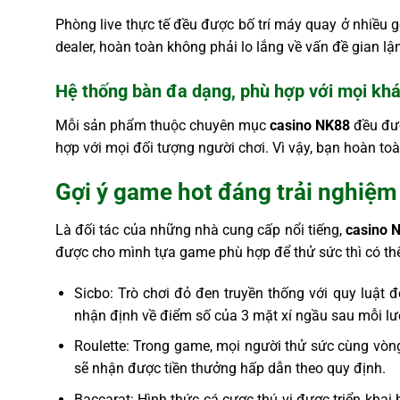
Phòng live thực tế đều được bố trí máy quay ở nhiều 
dealer, hoàn toàn không phải lo lắng về vấn đề gian lận
Hệ thống bàn đa dạng, phù hợp với mọi kh
Mỗi sản phẩm thuộc chuyên mục
casino NK88
đều đượ
hợp với mọi đối tượng người chơi. Vì vậy, bạn hoàn toà
Gợi ý game hot đáng trải nghiệm 
Là đối tác của những nhà cung cấp nổi tiếng,
casino 
được cho mình tựa game phù hợp để thử sức thì có thể
Sicbo: Trò chơi đỏ đen truyền thống với quy luật
nhận định về điểm số của 3 mặt xí ngầu sau mỗi lượ
Roulette: Trong game, mọi người thử sức cùng vòng
sẽ nhận được tiền thưởng hấp dẫn theo quy định.
Baccarat: Hình thức cá cược thú vị được triển kha