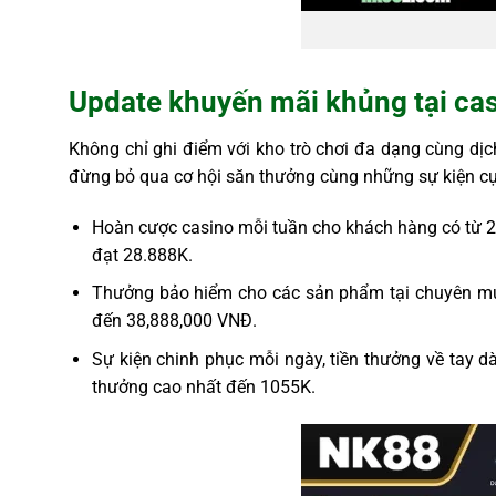
Update khuyến mãi khủng tại ca
Không chỉ ghi điểm với kho trò chơi đa dạng cùng dịc
đừng bỏ qua cơ hội săn thưởng cùng những sự kiện cự
Hoàn cược casino mỗi tuần cho khách hàng có từ 2 g
đạt 28.888K.
Thưởng bảo hiểm cho các sản phẩm tại chuyên mục c
đến 38,888,000 VNĐ.
Sự kiện chinh phục mỗi ngày, tiền thưởng về tay d
thưởng cao nhất đến 1055K.