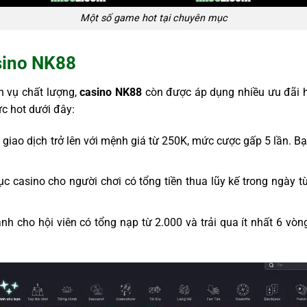
Một số game hot tại chuyên mục
sino NK88
h vụ chất lượng,
casino NK88
còn được áp dụng nhiều ưu đãi h
c hot dưới đây:
iao dịch trở lên với mệnh giá từ 250K, mức cược gấp 5 lần. Bạn 
asino cho người chơi có tổng tiền thua lũy kế trong ngày từ 5
ành cho hội viên có tổng nạp từ 2.000 và trải qua ít nhất 6 vò