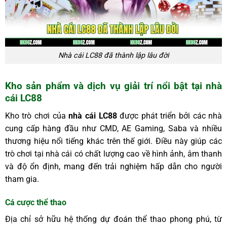
Nhà cái LC88 đã thành lập lâu đời
Kho sản phẩm và dịch vụ giải trí nổi bật tại nhà
cái LC88
Kho trò chơi của
nhà cái LC88
được phát triển bởi các nhà
cung cấp hàng đầu như CMD, AE Gaming, Saba và nhiều
thương hiệu nổi tiếng khác trên thế giới. Điều này giúp các
trò chơi tại nhà cái có chất lượng cao về hình ảnh, âm thanh
và độ ổn định, mang đến trải nghiệm hấp dẫn cho người
tham gia.
Cá cược thể thao
Địa chỉ sở hữu hệ thống dự đoán thể thao phong phú, từ