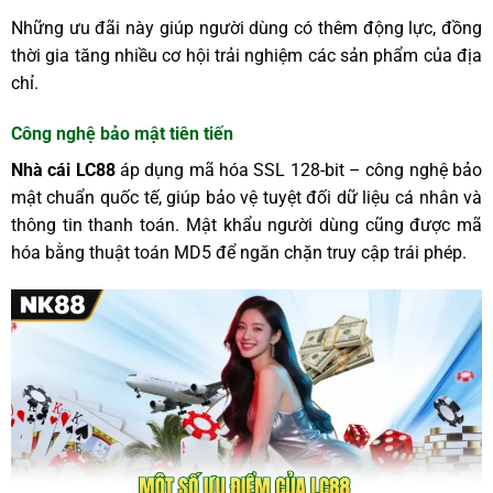
Những ưu đãi này giúp người dùng có thêm động lực, đồng
thời gia tăng nhiều cơ hội trải nghiệm các sản phẩm của địa
chỉ.
Công nghệ bảo mật tiên tiến
Nhà cái LC88
áp dụng mã hóa SSL 128-bit – công nghệ bảo
mật chuẩn quốc tế, giúp bảo vệ tuyệt đối dữ liệu cá nhân và
thông tin thanh toán. Mật khẩu người dùng cũng được mã
hóa bằng thuật toán MD5 để ngăn chặn truy cập trái phép.