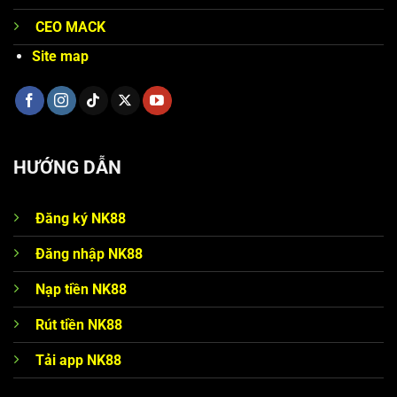
CEO MACK
Site map
HƯỚNG DẪN
Đăng ký NK88
Đăng nhập NK88
Nạp tiền NK88
Rút tiền NK88
Tải app NK88