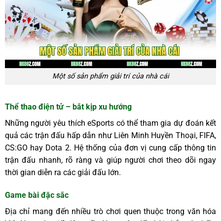
Một số sản phẩm giải trí của nhà cái
Thể thao điện tử – bắt kịp xu hướng
Những người yêu thích eSports có thể tham gia dự đoán kết
quả các trận đấu hấp dẫn như Liên Minh Huyền Thoại, FIFA,
CS:GO hay Dota 2. Hệ thống của đơn vị cung cấp thông tin
trận đấu nhanh, rõ ràng và giúp người chơi theo dõi ngay
thời gian diễn ra các giải đấu lớn.
Game bài đặc sắc
Địa chỉ mang đến nhiều trò chơi quen thuộc trong văn hóa