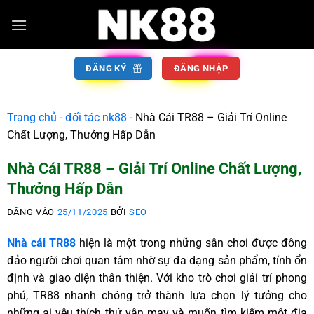
ĐĂNG KÝ
ĐĂNG NHẬP
Trang chủ
-
đối tác nk88
-
Nhà Cái TR88 – Giải Trí Online
Chất Lượng, Thưởng Hấp Dẫn
Nhà Cái TR88 – Giải Trí Online Chất Lượng,
Thưởng Hấp Dẫn
ĐĂNG VÀO
25/11/2025
BỞI
SEO
Nhà cái TR88
hiện là một trong những sân chơi được đông
đảo người chơi quan tâm nhờ sự đa dạng sản phẩm, tính ổn
định và giao diện thân thiện. Với kho trò chơi giải trí phong
phú, TR88 nhanh chóng trở thành lựa chọn lý tưởng cho
những ai yêu thích thử vận may và muốn tìm kiếm một địa