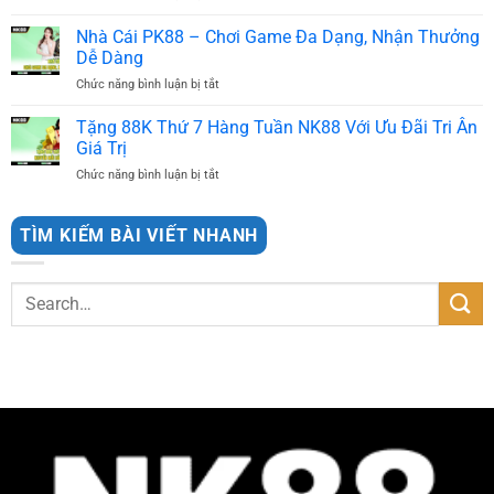
Uy
Nam
Nhà
Nghiệm
Tín
Cái
Nhà Cái PK88 – Chơi Game Đa Dạng, Nhận Thưởng
Cá
Hiện
TR88
Cược
Dễ Dàng
Nay
–
Trực
Chức năng bình luận bị tắt
ở
Giải
Tuyến
Nhà
Trí
Uy
Cái
Tặng 88K Thứ 7 Hàng Tuần NK88 Với Ưu Đãi Tri Ân
Online
Tín,
PK88
Chất
Giá Trị
An
–
Lượng,
Toàn
Chức năng bình luận bị tắt
ở
Chơi
Thưởng
Tặng
Game
Hấp
88K
Đa
Dẫn
Thứ
TÌM KIẾM BÀI VIẾT NHANH
Dạng,
7
Nhận
Hàng
Thưởng
Tuần
Dễ
NK88
Dàng
Với
Ưu
Đãi
Tri
Ân
Giá
Trị