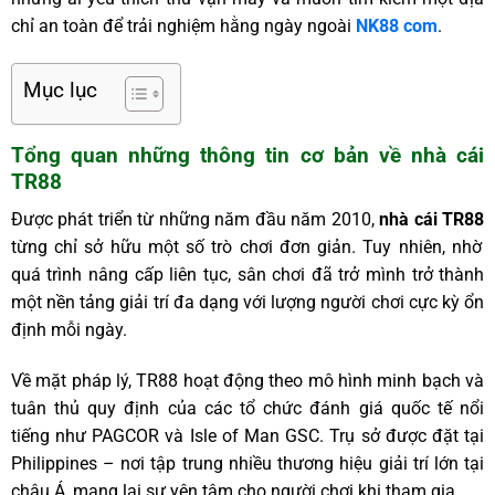
chỉ an toàn để trải nghiệm hằng ngày ngoài
NK88 com
.
Mục lục
Tổng quan những thông tin cơ bản về nhà cái
TR88
Được phát triển từ những năm đầu năm 2010,
nhà cái TR88
từng chỉ sở hữu một số trò chơi đơn giản. Tuy nhiên, nhờ
quá trình nâng cấp liên tục, sân chơi đã trở mình trở thành
một nền tảng giải trí đa dạng với lượng người chơi cực kỳ ổn
định mỗi ngày.
Về mặt pháp lý, TR88 hoạt động theo mô hình minh bạch và
tuân thủ quy định của các tổ chức đánh giá quốc tế nổi
tiếng như PAGCOR và Isle of Man GSC. Trụ sở được đặt tại
Philippines – nơi tập trung nhiều thương hiệu giải trí lớn tại
châu Á, mang lại sự yên tâm cho người chơi khi tham gia.