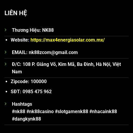
LIÊN HỆ
Thương Hiệu: NK88
Website:
https://max4energiasolar.com.mx/
EMAIL:
nk88zcom@gmail.com
Đ/C: 108 P. Giảng Võ, Kim Mã, Ba Đình, Hà Nội, Việt
Nam
Zipcode: 100000
SĐT: 0985 475 962
Hashtags
#nk88 #nk88casino #slotgamenk88 #nhacaink88
#dangkynk88