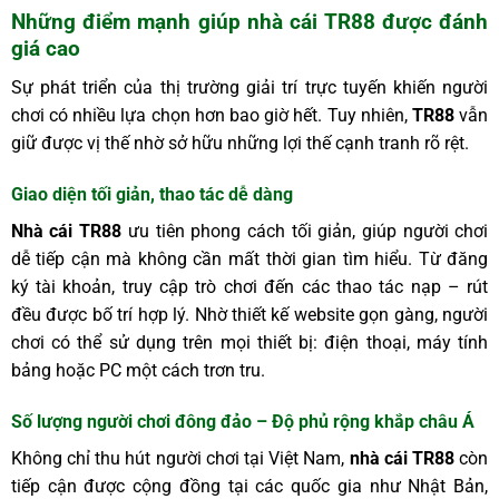
Những điểm mạnh giúp nhà cái TR88 được đánh
giá cao
Sự phát triển của thị trường giải trí trực tuyến khiến người
chơi có nhiều lựa chọn hơn bao giờ hết. Tuy nhiên,
TR88
vẫn
giữ được vị thế nhờ sở hữu những lợi thế cạnh tranh rõ rệt.
Giao diện tối giản, thao tác dễ dàng
Nhà cái TR88
ưu tiên phong cách tối giản, giúp người chơi
dễ tiếp cận mà không cần mất thời gian tìm hiểu. Từ đăng
ký tài khoản, truy cập trò chơi đến các thao tác nạp – rút
đều được bố trí hợp lý. Nhờ thiết kế website gọn gàng, người
chơi có thể sử dụng trên mọi thiết bị: điện thoại, máy tính
bảng hoặc PC một cách trơn tru.
Số lượng người chơi đông đảo – Độ phủ rộng khắp châu Á
Không chỉ thu hút người chơi tại Việt Nam,
nhà cái TR88
còn
tiếp cận được cộng đồng tại các quốc gia như Nhật Bản,