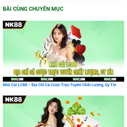
BÀI CÙNG CHUYÊN MỤC
Nhà Cái LC88 – Địa Chỉ Cá Cược Trực Tuyến Chất Lượng, Uy Tín