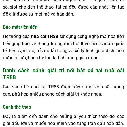
số, slot cho đến thể thao, tất cả đều được cập nhật liên tục
để giữ được sự mới mẻ và hấp dẫn.
Bảo mật tiên tiến
Hệ thống của
nhà cái TR88
sử dụng công nghệ mã hóa tiên
tiến giúp bảo vệ thông tin người chơi theo tiêu chuẩn quốc
tế. Bên cạnh đó, tốc độ tải trang và xử lý lệnh giao dịch luôn
được tối ưu, hạn chế tối đa tình trạng gián đoạn.
Danh sách sảnh giải trí nổi bật có tại nhà cái
TR88
Các sảnh trò chơi tại TR88 được xây dựng với chất lượng
cao, phù hợp nhiều phong cách giải trí khác nhau.
Sảnh thể thao
Đây là điểm đến dành cho những ai yêu thích theo dõi các
giải đấu lớn và muốn hòa mình vào từng trận đấu hấp dẫn.